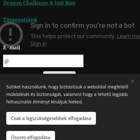
Dragon Challenge & Just Run
Támogatóink
E-mail
KÜLDÉS
Sütiket használunk, hogy biztosítsuk a weboldal megfelelő
működését és biztonságát, valamint hogy a lehető legjobb
Adatvédelmi szabályzat
felhasználói élményt kínáljuk Neked.
Csak a legszükségesebbek elfogadása
ÁFSZ
Összes elfogadása