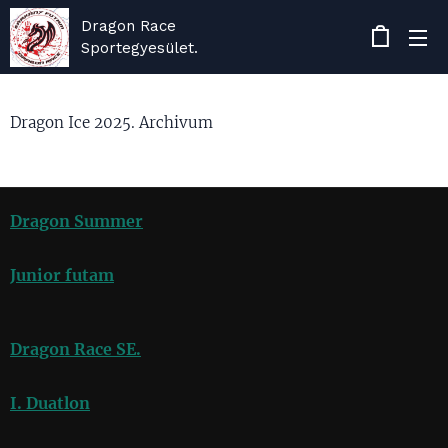
Dragon Race
Sportegyesület.
Dragon Ice 2025. Archivum
Dragon Summer
Junior futam
Dragon Race SE.
I. Duatlon