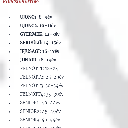
KORCSOPORTOK:
UJONC1: 8-9év
UJONC2: 10-11év
GYERMEK: 12-3év
SERDÜLŐ: 14-15év
IFJUSÁGI: 16-17év
JUNIOR: 18-19év
FELNŐTT1: 18-24
FELNŐTT2: 25-29év
FELNŐTT3: 30-34év
FELNŐTT4: 35-39év
SENIOR1: 40-44év
SENIOR2: 45-49év
SENIOR3: 50-54év