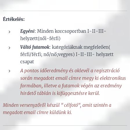
Értékelés:
Egyéni
: Minden korcsoportban I-II-III-
helyzett(női-férfi)
Váltó futamok
: kategóriáknak megfeleően(
férfi/férfi; nő/nő;vegyes) I-II-III- helyzett
csapat
A pontos időeredmény és oklevél a regisztráció
során megadott email címre megy ki elektronikus
formában, illetve a futamok végén az eredmény
hirdető táblán is kifüggesztésre kerül.
Minden versenyzőről készül " célfotó", amit szintén a
megadott email címre küldünk ki.