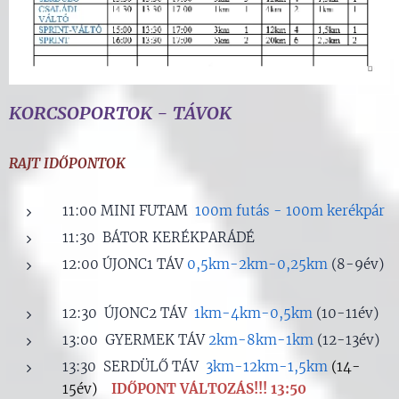
KORCSOPORTOK - TÁVOK
RAJT IDŐPONTOK
11:00 MINI FUTAM
100m futás - 100m kerékpár
11:30 BÁTOR KERÉKPARÁDÉ
12:00 ÚJONC1 TÁV
0,5km-2km-0,25km
(8-9év)
12:30 ÚJONC2 TÁV
1km-4km-0,5km
(10-11év)
13:00 GYERMEK TÁV
2km-8km-1km
(12-13év)
13:30 SERDÜLŐ TÁV
3km-12km-1,5km
(14-
15év)
IDŐPONT VÁLTOZÁS!!! 13:50