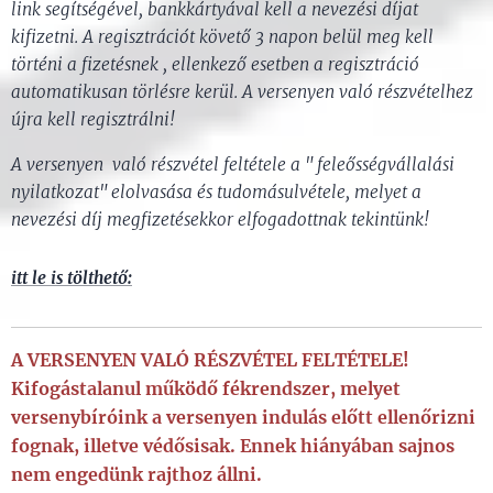
link segítségével, bankkártyával kell a nevezési díjat
kifizetni. A regisztrációt követő 3 napon belül meg kell
történi a fizetésnek , ellenkező esetben a regisztráció
automatikusan törlésre kerül. A versenyen való részvételhez
újra kell regisztrálni!
A versenyen való részvétel feltétele a " feleősségvállalási
nyilatkozat" elolvasása és tudomásulvétele, melyet a
nevezési díj megfizetésekkor elfogadottnak tekintünk!
itt le is tölthető:
A VERSENYEN VALÓ RÉSZVÉTEL FELTÉTELE!
Kifogástalanul működő fékrendszer, melyet
versenybíróink a versenyen indulás előtt ellenőrizni
fognak, illetve védősisak. Ennek hiányában sajnos
nem engedünk rajthoz állni.