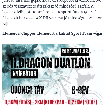
jelzést használó gépjárművek). A depóból kivezető illetve
az oda visszavezető útszakasz jó minőségű aszfalt. A
közútra felhajtás 100m hosszú. A sprint futam 90 %-ban
új aszfalt burkolat. A MINI verseny jó minőségű aszfalton
zajlik.
Időmérés: Chippes időmérést a Laktát Sport Team végzi