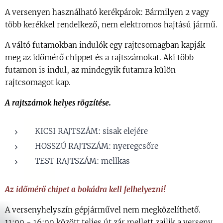
A versenyen használható kerékpárok: Bármilyen 2 vagy
több kerékkel rendelkező, nem elektromos hajtású jármű.
A váltó futamokban indulók egy rajtcsomagban kapják
meg az időmérő chippet és a rajtszámokat. Aki több
futamon is indul, az mindegyik futamra külön
rajtcsomagot kap.
A rajtszámok helyes rögzítése.
KICSI RAJTSZÁM: sisak elejére
HOSSZÚ RAJTSZÁM: nyeregcsőre
TEST RAJTSZÁM: mellkas
Az időmérő chipet a bokádra kell felhelyezni!
A versenyhelyszín gépjárművel nem megközelíthető.
11:00 - 16:00 között teljes út zár mellett zajlik a verseny.