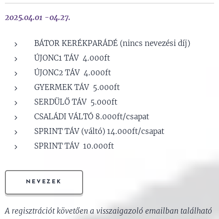
2025.04.01 -04.27.
BÁTOR KERÉKPARÁDÉ (nincs nevezési díj)
ÚJONC1 TÁV 4.000ft
ÚJONC2 TÁV 4.000ft
GYERMEK TÁV 5.000ft
SERDÜLŐ TÁV 5.000ft
CSALÁDI VÁLTÓ 8.000ft/csapat
SPRINT TÁV (váltó) 14.000ft/csapat
SPRINT TÁV 10.000ft
NEVEZEK
A regisztrációt követően a visszaigazoló emailban található