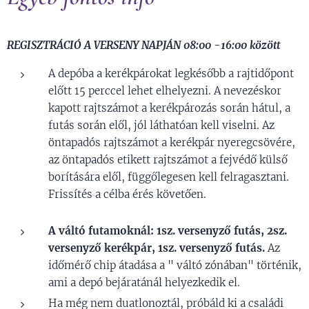
REGISZTRÁCIÓ A VERSENY NAPJÁN 08:00 -16:00 között
A depóba a kerékpárokat legkésőbb a rajtidőpont
előtt 15 perccel lehet elhelyezni. A nevezéskor
kapott rajtszámot a kerékpározás során hátul, a
futás során elől, jól láthatóan kell viselni. Az
öntapadós rajtszámot a kerékpár nyeregcsövére,
az öntapadós etikett rajtszámot a fejvédő külső
borítására elől, függőlegesen kell felragasztani.
Frissítés a célba érés követően.
A váltó futamoknál: 1sz. versenyző futás, 2sz.
versenyző kerékpár, 1sz. versenyző futás.
Az
időmérő chip átadása a " váltó zónában" történik,
ami a depó bejáratánál helyezkedik el.
Ha még nem duatlonoztál, próbáld ki a családi