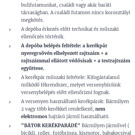
bulifutamunkat, családi vagy akár baráti
társaságban. A családi futamon nincs korosztályi
megkötés.
A depóba érkezés előtt technikai és műszaki
ellenőrzés történik.
A depóba belépés feltétele: a kerékpár
nyeregcsövén elhelyezett rajtszám + a
rajtszámmal ellátott védősisak + a testrajtszám
együttese.
A kerékpár műszaki feltétele: Kifogástalanul
működő fékrendszer, melyet versenybíróink
versenybelépés előtt ellenőrizni fognak.
A versenyen használható kerékpárok: Bármilyen
2 vagy több kerékkel rendelkező,
nem
elektromos
hajtású jármű használható.
"BÁTOR KERÉKPARÁDÉ"
Bármilyen járművel (
bicikli, roller, futóbringa, kismotor, babakocsival