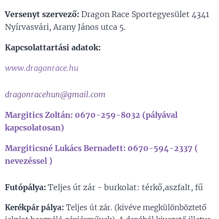
Versenyt szervező:
Dragon Race Sportegyesület 4341
Nyírvasvári, Arany János utca 5.
Kapcsolattartási adatok:
www.dragonrace.hu
dragonracehun@gmail.com
Margitics Zoltán: 0670-259-8032 (pályával
kapcsolatosan)
Margiticsné Lukács Bernadett: 0670-594-2337 (
nevezéssel )
Futópálya:
Teljes út zár - burkolat: térkő,aszfalt, fű
Kerékpár pálya:
Teljes út zár. (kivéve megkülönböztető