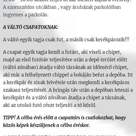
A szomszédos utcákban , vagy áruházak parkolóiban
ingyenes a parkolás.
A VÁLTÓ CSAPATOKNAK:
A váltó egyik tagja csak fut, a másik csak kerékpározik!!!
A csapat egyik tagja kezdi a futást, aki viseli a chipet,
majd az első futótáv teljesítése után a depó terület előtt
(váltó zónában) átadja váltó társának az időmérő chipet,
aki már a felhelyezett chippel a bokáján befut a depóba. Itt
a kerékpár és sisak felvétele után megkezdi a kerékpáros
szakasz teljesítését. A bringás táv után a depóban leteszi a
kerékpárt és a váltó zónában átadja a chipet a társának,
aki az utolsó futó részt teljesíti a tó körül.
TIPP! A célba érés előtt a csapattárs is csatlakozhat, hogy
közös képek készüljenek a célba éréskor.