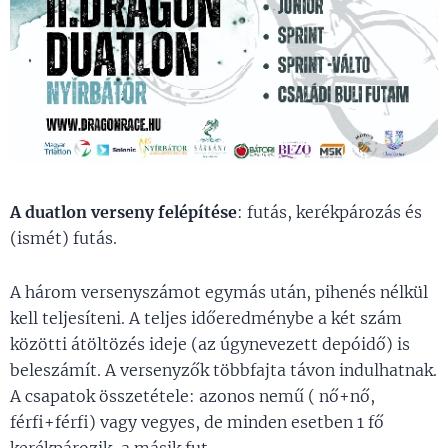
A duatlon verseny felépítése
: futás, kerékpározás és
(ismét) futás.
A három versenyszámot egymás után, pihenés nélkül
kell teljesíteni. A teljes időeredménybe a két szám
közötti átöltözés ideje (az úgynevezett depóidő) is
beleszámít. A versenyzők többfajta távon indulhatnak.
A csapatok összetétele: azonos nemű ( nő+nő,
férfi+férfi) vagy vegyes, de minden esetben 1 fő