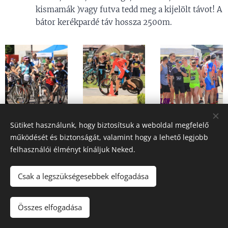
kismamák )vagy futva tedd meg a kijelölt távot! A
bátor kerékpardé táv hossza 2500m.
Sütiket használunk, hogy biztosítsuk a weboldal megfelelő
működését és biztonságát, valamint hogy a lehető legjobb
felhasználói élményt kínáljuk Neked.
Csak a legszükségesebbek elfogadása
Összes elfogadása
nézz szét a webshopban...