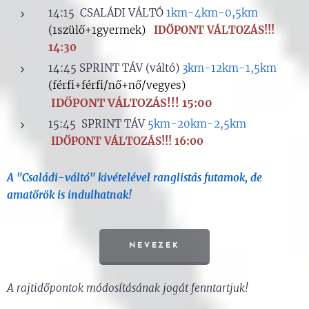
14:15 CSALÁDI VÁLTÓ
1km-4km-0,5km
(1szülő+1gyermek)
IDŐPONT VÁLTOZÁS!!!
14:30
14:45 SPRINT TÁV (váltó)
3km-12km-1,5km
(férfi+férfi/nő+nő/vegyes)
IDŐPONT VÁLTOZÁS!!! 15:00
15:45 SPRINT TÁV
5km-20km-2,5km
IDŐPONT VÁLTOZÁS!!! 16:00
A "Családi-váltó" kivételével ranglistás futamok, de
amatőrök is indulhatnak!
NEVEZEK
A rajtidőpontok módosításának jogát fenntartjuk!