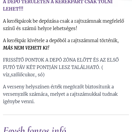
A DEPÓ TERÜLETÉN A KERÉKPÁRT CSAK TOLNI
LEHET!!!
A kerékpárok be depózása csak a rajtszámnak megfelelő
színű és számú helyre lehetséges!
A kerékpár kivétele a depóból a rajtszámmal történik,
MÁS NEM VEHETI KI!
FRISSÍTŐ PONTOK A DEPÓ ZÓNA ELŐTT ÉS AZ ELSŐ
FUTÓ TÁV KÉT PONTJÁN LESZ TALÁLHATÓ. (
víz,szőlőcukor, só)
A verseny helyszínen érték megörzőt biztosítunk a
versenyzők számára, melyet a rajtszámukkal tudnak
igénybe venni.
Egyéb fontos infó