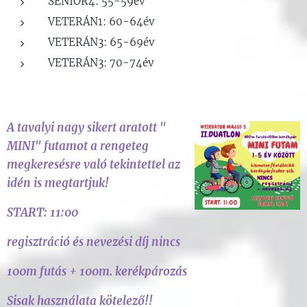
SENIOR4: 55-59év
VETERÁN1: 60-64év
VETERÁN3: 65-69év
VETERÁN3: 70-74év
A tavalyi nagy sikert aratott "
MINI" futamot a rengeteg
megkeresésre való tekintettel az
idén is megtartjuk!
START: 11:00
regisztráció és nevezési díj nincs
100m futás + 100m. kerékpározás
Sisak használata kötelező!!