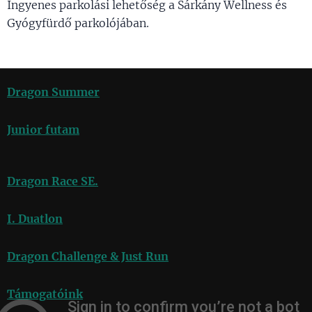
Ingyenes parkolási lehetőség a Sárkány Wellness és
Gyógyfürdő parkolójában.
Dragon Summer
Junior futam
Dragon Race SE.
I. Duatlon
Dragon Challenge & Just Run
Támogatóink