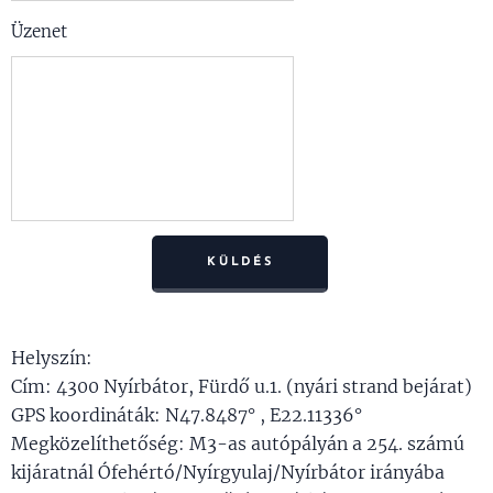
Üzenet
KÜLDÉS
Helyszín:
Cím: 4300 Nyírbátor, Fürdő u.1. (nyári strand bejárat)
GPS koordináták: N47.8487° , E22.11336°
Megközelíthetőség: M3-as autópályán a 254. számú
kijáratnál Ófehértó/Nyírgyulaj/Nyírbátor irányába